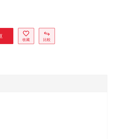
車
收藏
比較