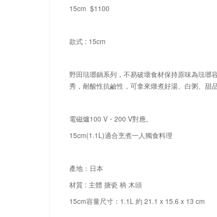
15cm $1100
款式 : 15cm
野田琺瑯鍋系列，不易破壞食材保持原味為琺瑯
秀，耐酸性抗鹼性，可拿來燉煮好湯、白粥、甜品
電磁爐100 V・200 V對應。
15cm(1.1L)適合烹煮一人獨食料理
產地：日本
材質 : 主體 搪瓷 柄 木頭
15cm容量尺寸：1.1L 約 21.1 x 15.6 x 13 cm