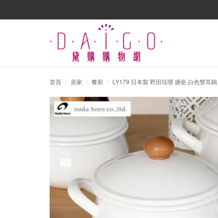
首頁
居家
餐廚
LY179 日本製 野田琺瑯 搪瓷 白色雙耳鍋