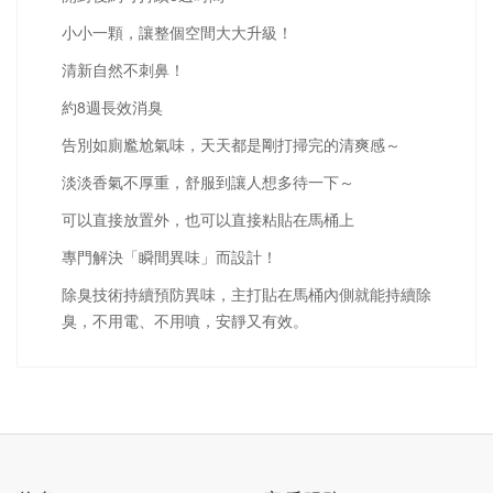
小小一顆，讓整個空間大大升級！
清新自然不刺鼻！
約8週長效消臭
告別如廁尷尬氣味，天天都是剛打掃完的清爽感～
淡淡香氣不厚重，舒服到讓人想多待一下～
可以直接放置外，也可以直接粘貼在馬桶上
專門解決「瞬間異味」而設計！
除臭技術持續預防異味，主打貼在馬桶內側就能持續除
臭，不用電、不用噴，安靜又有效。