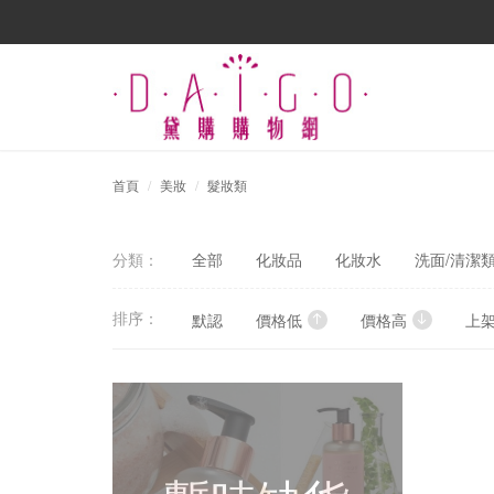
首頁
美妝
髮妝類
分類：
全部
化妝品
化妝水
洗面/清潔
排序：
默認
價格低
價格高
上