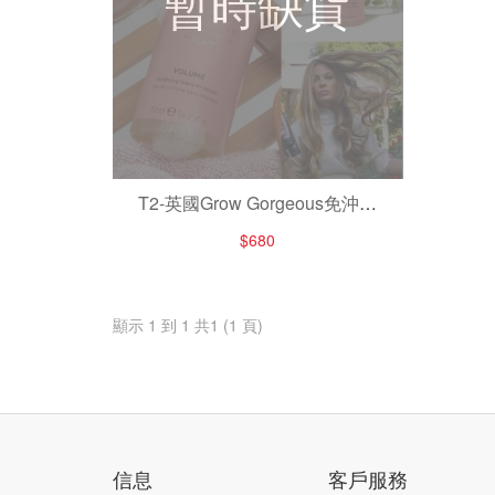
暫時缺貨
T2-英國Grow Gorgeous免沖洗
空氣感豐盈護髮素
$680
顯示 1 到 1 共1 (1 頁)
信息
客戶服務