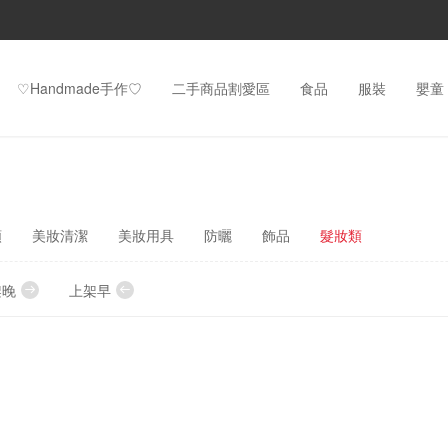
♡Handmade手作♡
二手商品割愛區
食品
服裝
嬰童
類
美妝清潔
美妝用具
防曬
飾品
髮妝類
架晚
上架早