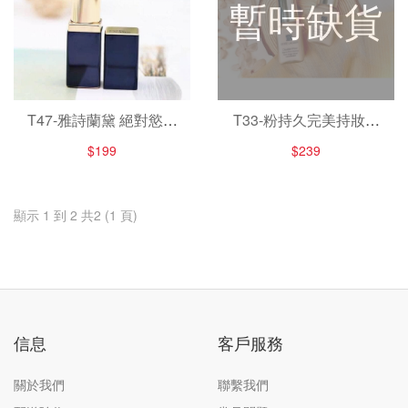
暫時缺貨
T47-雅詩蘭黛 絕對慾望
T33-粉持久完美持妝粉
奢華潤唇膏 1.2g # 420
底SPF10/PA++ # 17號
$199
$239
色 （昆凌色）
色7ml
顯示 1 到 2 共2 (1 頁)
信息
客戶服務
關於我們
聯繫我們