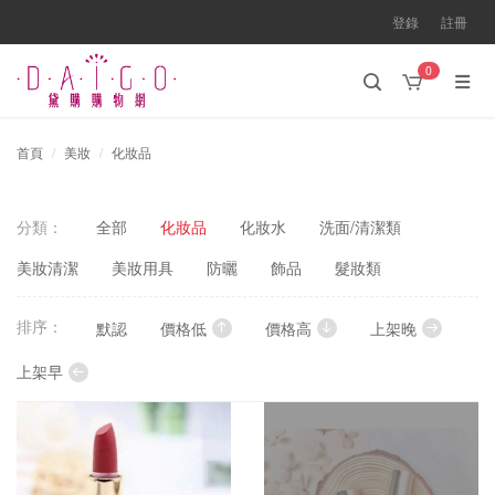
登錄
註冊
0
首頁
美妝
化妝品
分類：
全部
化妝品
化妝水
洗面/清潔類
美妝清潔
美妝用具
防曬
飾品
髮妝類
排序：
默認
價格低
價格高
上架晚
上架早