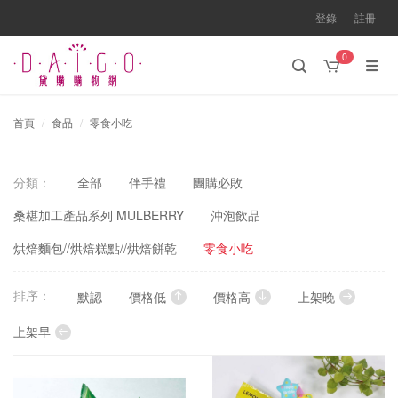
登錄
註冊
0
首頁
食品
零食小吃
分類：
全部
伴手禮
團購必敗
桑椹加工產品系列 MULBERRY
沖泡飲品
烘焙麵包//烘焙糕點//烘焙餅乾
零食小吃
排序：
默認
價格低
價格高
上架晚
上架早