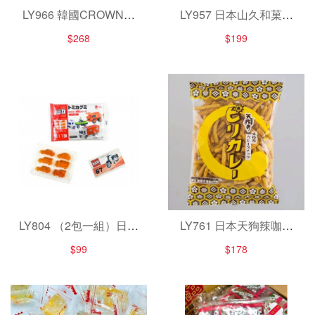
LY966 韓國CROWN新
LY957 日本山久和菓子
品Lemon 巧克力蛋糕捲
蕨餅2款/550g
$268
$199
250g
LY804 （2包一組）日本
LY761 日本天狗辣咖哩
TOMICA可樂口味汽車軟
風味米果/55g× 2
$99
$178
糖