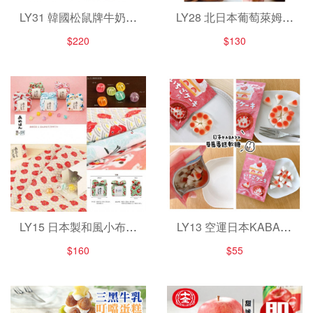
LY31 韓國松鼠牌牛奶巧
LY28 北日本葡萄萊姆奶
克力球15gx10包
油夾心餅 贅沢レーズン
$220
$130
サンド
LY15 日本製和風小布敷
LY13 空運日本KABAYA
糖果禮盒
草莓蛋糕軟糖
$160
$55