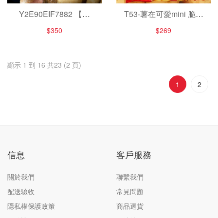
Y2E90EIF7882 【福
T53-薯在可愛mini 脆薯
源】綜合蛋捲禮盒(12
條隨手包24入
$350
$269
入)~花生+芝麻+肉鬆+鹹
蛋黃一次滿足-
顯示 1 到 16 共23 (2 頁)
1
2
信息
客戶服務
關於我們
聯繫我們
配送驗收
常見問題
隱私權保護政策
商品退貨