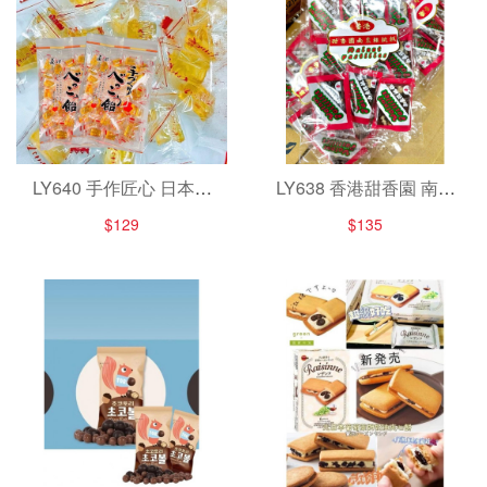
LY640 手作匠心 日本藤
LY638 香港甜香園 南棗
田水晶糖
核桃糕/300g
$129
$135