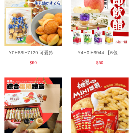
Y0E68IF7120 可愛鈴鐺
Y4E0IF6944 【5包一
造型"三黑牛乳叮噹蛋糕
組】十全即飲果醋
$90
$50
189g
100ML/包×5包一組出貨
~