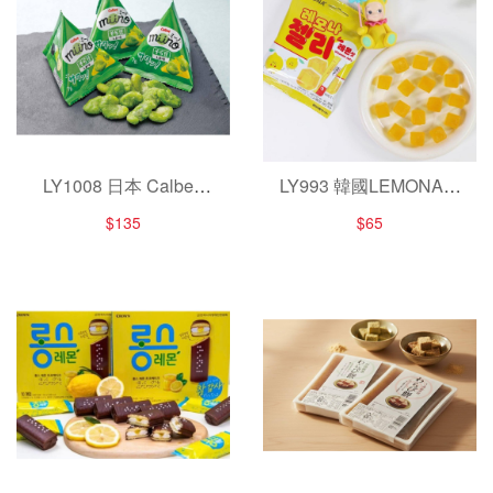
LY1008 日本 Calbee
LY993 韓國LEMONA檸
miino鹽味蠶豆脆片/7g×
檬夾心能量果凍43g
$135
$65
8小袋