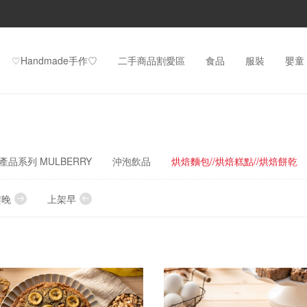
♡Handmade手作♡
二手商品割愛區
食品
服裝
嬰童
品系列 MULBERRY
沖泡飲品
烘焙麵包//烘焙糕點//烘焙餅乾
架晚
上架早