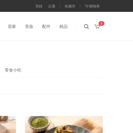
登錄
註冊
收藏夾
購物車
0
居家
美妝
配件
精品
零食小吃