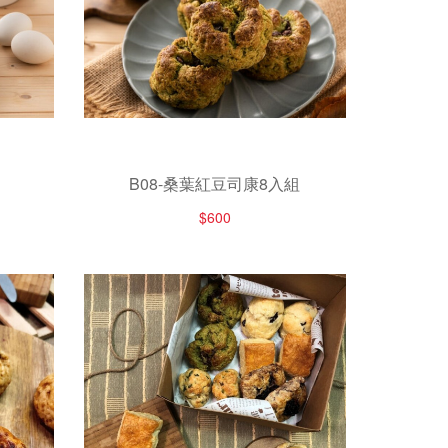
B08-桑葉紅豆司康8入組
$600