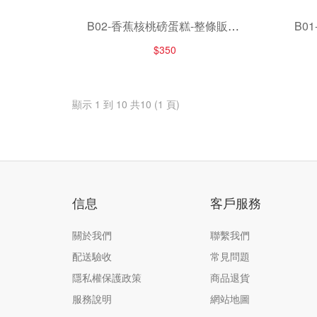
B02-香蕉核桃磅蛋糕-整條販售-
B0
780-790g/條
$350
顯示 1 到 10 共10 (1 頁)
信息
客戶服務
關於我們
聯繫我們
配送驗收
常見問題
隱私權保護政策
商品退貨
服務說明
網站地圖