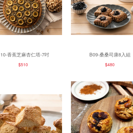
B10-香蕉芝麻杏仁塔-7吋
B09-桑桑司康8入組
$510
$480