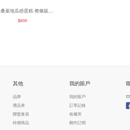
1-桑葉地瓜磅蛋糕-整條販售-
790-800g/條
$600
其他
我的賬戶
品牌
我的賬戶
禮品券
訂單記錄
聯盟會員
收藏夾
特價商品
郵件訂閱