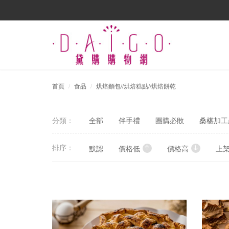
首頁
食品
烘焙麵包//烘焙糕點//烘焙餅乾
分類：
全部
伴手禮
團購必敗
桑椹加工產
排序：
默認
價格低
價格高
上