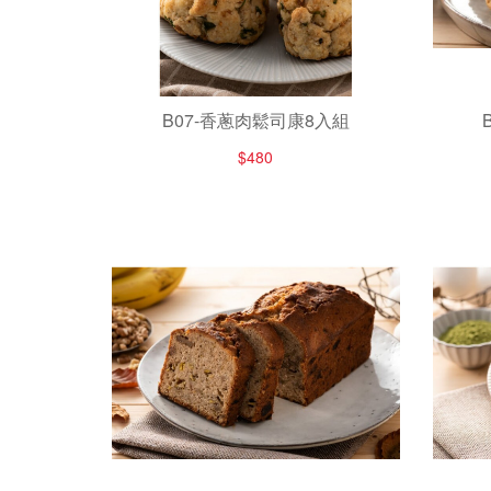
B07-香蔥肉鬆司康8入組
$480