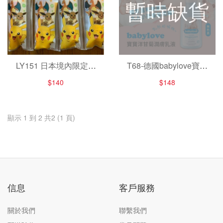
暫時缺貨
LY151 日本境內限定寶
T68-德國babylove寶寶
可夢攜帶牙膏牙刷組
洋甘菊潤膚乳液/250ml
$140
$148
顯示 1 到 2 共2 (1 頁)
信息
客戶服務
關於我們
聯繫我們