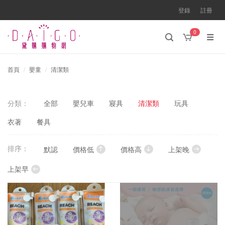
登錄
註冊
0
首頁
嬰童
清潔類
分類：
全部
嬰兒車
寢具
清潔類
玩具
衣著
餐具
排序：
默認
價格低
價格高
上架晚
上架早