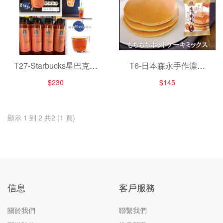
T27-Starbucks星巴克蜜
T6-日本森永手作濃厚
柚醬
QQ鬆餅粉 400g
$230
$145
顯示 1 到 2 共2 (1 頁)
信息
客戶服務
關於我們
聯繫我們