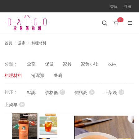
登錄
註冊
0
首頁
居家
料理材料
分類：
全部
保健
家具
家飾小物
收納
料理材料
清潔類
餐廚
排序：
默認
價格低
價格高
上架晚
上架早