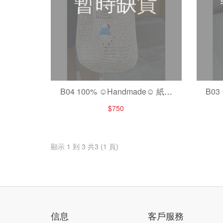
暫時缺貨
B04 100% ☺Handmade☺ 紙線
B03
手提袋♡ 超耐重!
$750
顯示 1 到 3 共3 (1 頁)
信息
客戶服務