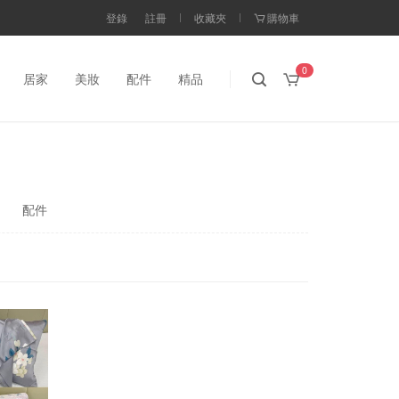
登錄
註冊
收藏夾
購物車
0
居家
美妝
配件
精品
配件