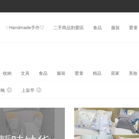
♡Handmade手作♡
二手商品割愛區
食品
服裝
嬰童
收納
文具
食品
服裝
嬰童
精品
居家
美妝
架晚
上架早