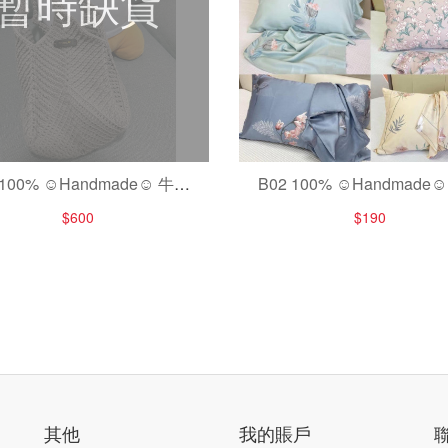
暫時缺貨
 100% ☺Handmade☺ 牛奶
B02 100% ☺Handmade
棉手提袋♡
提袋♡
$600
$190
其他
我的賬戶