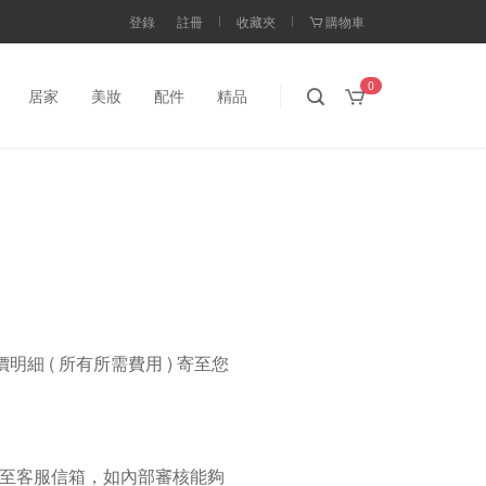
登錄
註冊
收藏夾
購物車
0
居家
美妝
配件
精品
細 ( 所有所需費用 ) 寄至您
信至客服信箱，如內部審核能夠