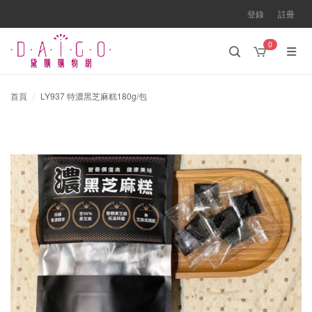
登錄
註冊
0
首頁
LY937 特濃黑芝麻糕180g/包