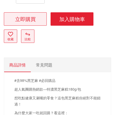
立即購買
加入購物車
收藏
比較
商品詳情
常見問題
#含98%黑芝麻 #必回購品
超人氣團購熱銷款—特濃黑芝麻糕180g/包
想吃點健康又涮嘴的零食？這包黑芝麻糕你絕對不能錯
過！
為什麼大家一吃就回購？看這裡：