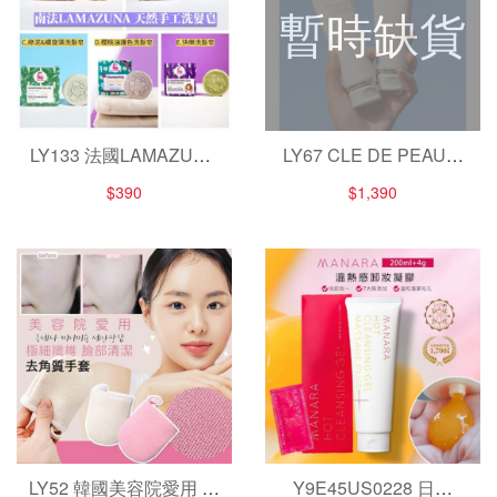
暫時缺貨
LY133 法國LAMAZUNA
LY67 CLE DE PEAU肌
100%天然手工洗髮皂
膚之鑰 精萃光采淨透潔
$390
$1,390
膚皂 125ml
LY52 韓國美容院愛用 極
Y9E45US0228 日本