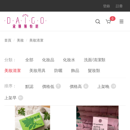
登錄
註冊
0
首頁
美妝
美妝清潔
分類：
全部
化妝品
化妝水
洗面/清潔類
美妝清潔
美妝用具
防曬
飾品
髮妝類
排序：
默認
價格低
價格高
上架晚
上架早