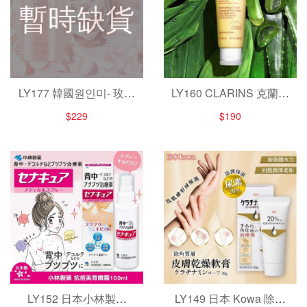
暫時缺貨
LY177 韓國원인미- 玫瑰
LY160 CLARINS 克蘭詩
果油海鹽沐浴露 500ml
阿爾卑斯純淨潔顏乳(保
$229
$190
濕)30ml
LY152 日本小林製薬
LY149 日本 Kowa 除角