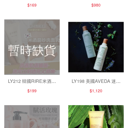
蠶絲皂（100g/顆）
身體潔膚露 500ml
$169
$980
暫時缺貨
LY212 韓國RIRE米酒磨
LY198 美國AVEDA 迷迭
砂洗面乳120g
薄荷洗髮精250ml +潤髮
$199
$1,120
乳250ml (無附壓頭)