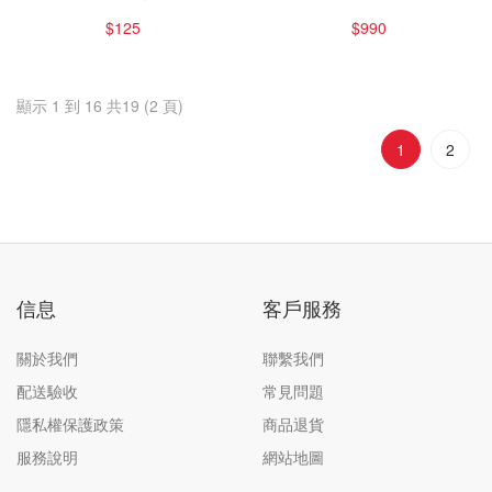
細纖維臉部清潔去角質
MANARA 溫熱感卸妝凝
$125
$990
手套（2入一組）
膠200ml
顯示 1 到 16 共19 (2 頁)
1
2
信息
客戶服務
關於我們
聯繫我們
配送驗收
常見問題
隱私權保護政策
商品退貨
服務說明
網站地圖