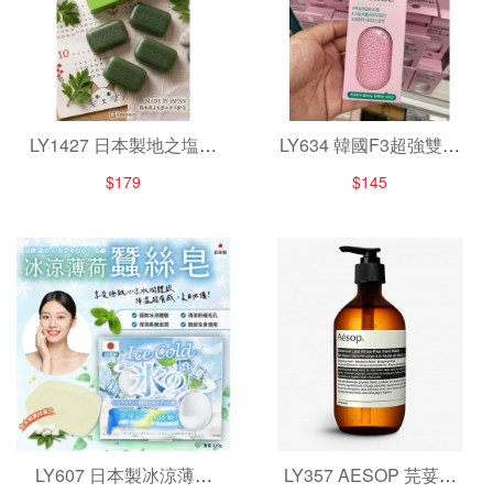
LY1427 日本製地之塩社
LY634 韓國F3超強雙面
熊本天然艾草石鹼/4入
去角質磨腳石
$179
$145
LY607 日本製冰涼薄荷
LY357 AESOP 芫荽籽