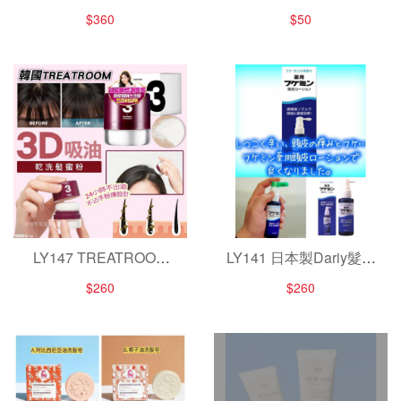
Kobayashi Sena Cure
質層皮膚乾燥軟膏30g
$360
$50
背部除痘噴霧 100ml
LY147 TREATROOM
LY141 日本製Dariy髮根
3D吸油乾洗髮蜜粉(4g)
營養液50ml
$260
$260