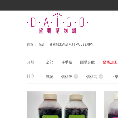
首頁
食品
桑椹加工產品系列 MULBERRY
分類：
全部
伴手禮
團購必敗
桑椹加工產
排序：
默認
價格低
價格高
上