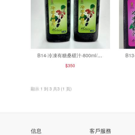
B14-冷凍有糖桑椹汁-800ml/罐/
B1
滿六瓶免運費
$350
顯示 1 到 3 共3 (1 頁)
信息
客戶服務