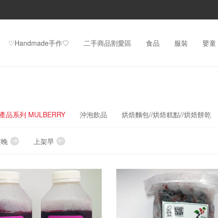
♡Handmade手作♡
二手商品割愛區
食品
服裝
嬰童
品系列 MULBERRY
沖泡飲品
烘焙麵包//烘焙糕點//烘焙餅乾
架晚
上架早