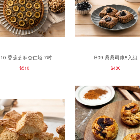
B10-香蕉芝麻杏仁塔-7吋
B09-桑桑司康8入組
$510
$480