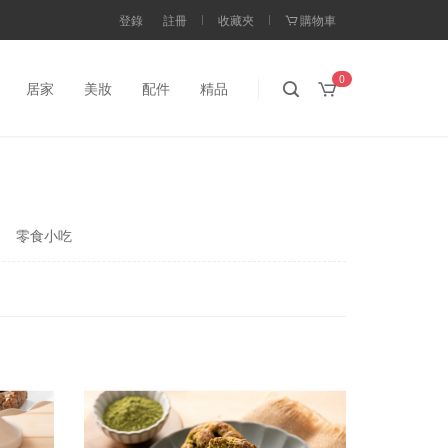
登錄
註冊
收藏夾
購物車
0
居家
美妝
配件
精品
零食小吃