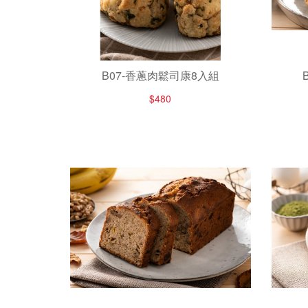
B07-香蔥肉鬆司康8入組
$480