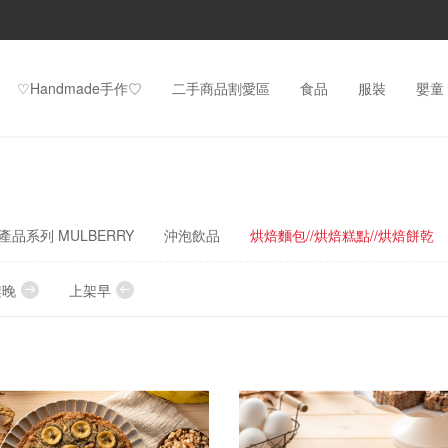
♡Handmade手作♡
二手商品割愛區
食品
服裝
嬰童
品系列 MULBERRY
沖泡飲品
烘焙麵包//烘焙糕點//烘焙餅乾
架晚
上架早