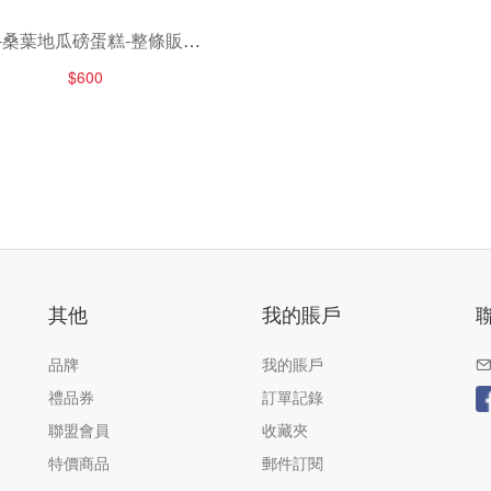
1-桑葉地瓜磅蛋糕-整條販售-
790-800g/條
$600
其他
我的賬戶
品牌
我的賬戶
禮品券
訂單記錄
聯盟會員
收藏夾
特價商品
郵件訂閱