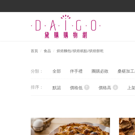
首頁
食品
烘焙麵包//烘焙糕點//烘焙餅乾
分類：
全部
伴手禮
團購必敗
桑椹加工產
排序：
默認
價格低
價格高
上