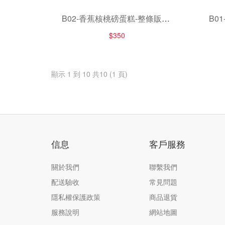
B02-香蕉核桃磅蛋糕-整條販售-
B0
780-790g/條
$350
顯示 1 到 10 共10 (1 頁)
信息
客戶服務
關於我們
聯繫我們
配送驗收
常見問題
隱私權保護政策
商品退貨
服務說明
網站地圖