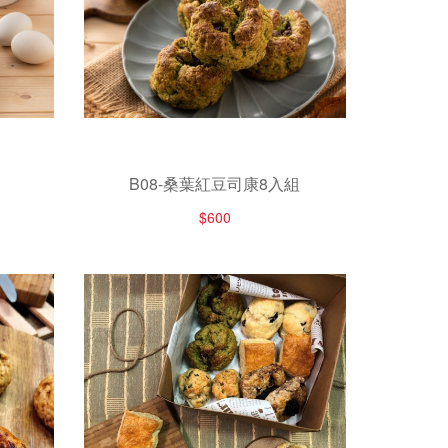
B08-桑葉紅豆司康8入組
$600