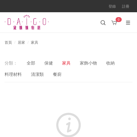
登錄
註冊
0
首頁
居家
家具
分類：
全部
保健
家具
家飾小物
收納
料理材料
清潔類
餐廚